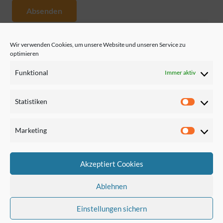
Absenden
Wir verwenden Cookies, um unsere Website und unseren Service zu
© Copyright 2020 Societas GmbH
optimieren
Funktional
Immer aktiv
Impressum
Statistiken
Datenschutzerklärung
Statisti
Cookie-Richtlinie (EU)
Marketing
Marketi
AGB
Akzeptiert Cookies
GVP-Urkunde
Ablehnen
Erlaubnis AÜ
Einstellungen sichern